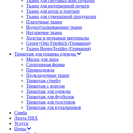
Ткани для световых конструкций
Ткани для интерьерной печати
Ткани для штор и портьер
Ткани для сувенирной продукции
Платочные ткани
Водоотталкивающие ткани
Негорючие ткани
Холсты и нетканые материалы
Georg+Otto Friedrich (Германия)
Ткани BergerTextiles (Германия)
Трикотаж для пошива одежды
Маски для лица
Спортивная форма
Промоодежда
Подкладочные ткани
Трикотаж стрейч
Трикотаж с ворсом
Трикотаж для одежды
Трикотаж для футболок
Трикотаж для толстовок
Трикотаж для купальников
Самба
Лента ПВХ
Услуги
Цены