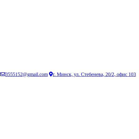
3555152@gmail.com
г. Минск, ул. Стебенева, 20/2, офис 103