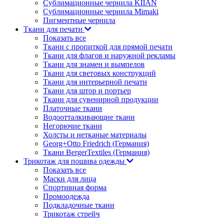
Сублимационные чернила KIIAN
Сублимационные чернила Mimaki
Пигментные чернила
Ткани для печати
Показать все
Ткани с пропиткой для прямой печати
Ткани для флагов и наружной рекламы
Ткани для знамен и вымпелов
Ткани для световых конструкций
Ткани для интерьерной печати
Ткани для штор и портьер
Ткани для сувенирной продукции
Платочные ткани
Водоотталкивающие ткани
Негорючие ткани
Холсты и нетканые материалы
Georg+Otto Friedrich (Германия)
Ткани BergerTextiles (Германия)
Трикотаж для пошива одежды
Показать все
Маски для лица
Спортивная форма
Промоодежда
Подкладочные ткани
Трикотаж стрейч