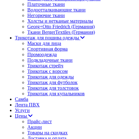
Платочные ткани
Водоотталкивающие ткани
Негорючие ткани
Холсты и нетканые материалы
Georg+Otto Friedrich (Германия)
Ткани BergerTextiles (Германия)
Трикотаж для пошива одежды
Маски для лица
Спортивная форма
Промоодежда
Подкладочные ткани
Трикотаж стрейч
Трикотаж с ворсом
Трикотаж для одежды
Трикотаж для футболок
Трикотаж для толстовок
Трикотаж для купальников
Самба
Лента ПВХ
Услуги
Цены
Прайс-лист
Акции
Товары на скидках
Доставка и оплата