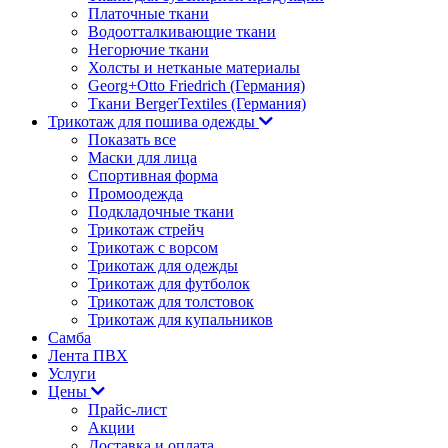
Платочные ткани
Водоотталкивающие ткани
Негорючие ткани
Холсты и нетканые материалы
Georg+Otto Friedrich (Германия)
Ткани BergerTextiles (Германия)
Трикотаж для пошива одежды
Показать все
Маски для лица
Спортивная форма
Промоодежда
Подкладочные ткани
Трикотаж стрейч
Трикотаж с ворсом
Трикотаж для одежды
Трикотаж для футболок
Трикотаж для толстовок
Трикотаж для купальников
Самба
Лента ПВХ
Услуги
Цены
Прайс-лист
Акции
Доставка и оплата