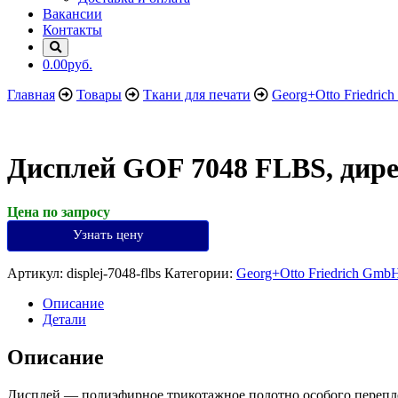
Вакансии
Контакты
0.00руб.
Главная
Товары
Ткани для печати
Georg+Otto Friedric
Дисплей GOF 7048 FLBS, дирек
Цена по запросу
Узнать цену
Артикул:
displej-7048-flbs
Категории:
Georg+Otto Friedrich Gmb
Описание
Детали
Описание
Дисплей — полиэфирное трикотажное полотно особого переплет