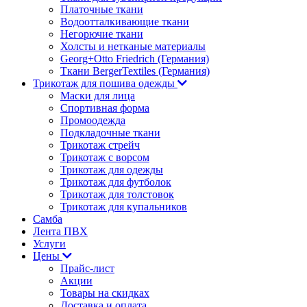
Платочные ткани
Водоотталкивающие ткани
Негорючие ткани
Холсты и нетканые материалы
Georg+Otto Friedrich (Германия)
Ткани BergerTextiles (Германия)
Трикотаж для пошива одежды
Маски для лица
Спортивная форма
Промоодежда
Подкладочные ткани
Трикотаж стрейч
Трикотаж с ворсом
Трикотаж для одежды
Трикотаж для футболок
Трикотаж для толстовок
Трикотаж для купальников
Самба
Лента ПВХ
Услуги
Цены
Прайс-лист
Акции
Товары на скидках
Доставка и оплата