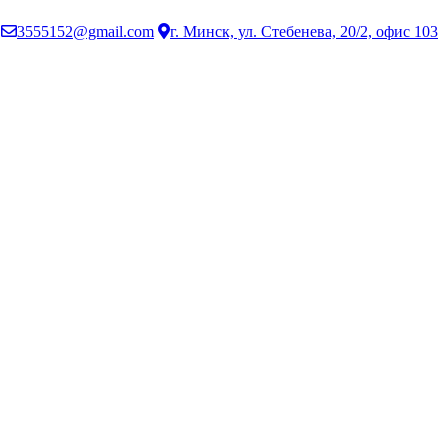
3555152@gmail.com
г. Минск, ул. Стебенева, 20/2, офис 103