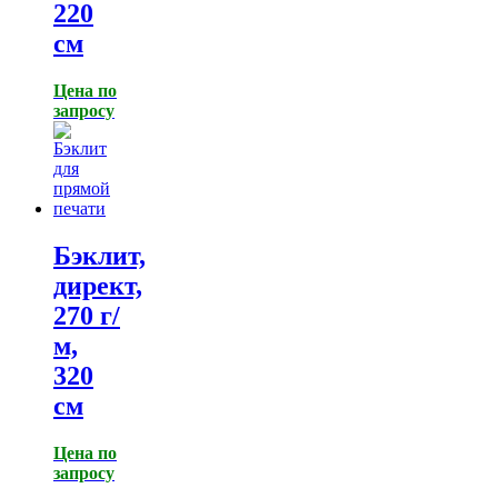
220
см
Цена по
запросу
Бэклит,
директ,
270 г/
м,
320
см
Цена по
запросу