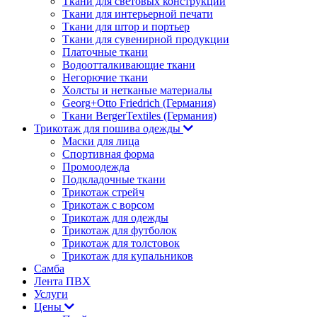
Ткани для световых конструкций
Ткани для интерьерной печати
Ткани для штор и портьер
Ткани для сувенирной продукции
Платочные ткани
Водоотталкивающие ткани
Негорючие ткани
Холсты и нетканые материалы
Georg+Otto Friedrich (Германия)
Ткани BergerTextiles (Германия)
Трикотаж для пошива одежды
Маски для лица
Спортивная форма
Промоодежда
Подкладочные ткани
Трикотаж стрейч
Трикотаж с ворсом
Трикотаж для одежды
Трикотаж для футболок
Трикотаж для толстовок
Трикотаж для купальников
Самба
Лента ПВХ
Услуги
Цены