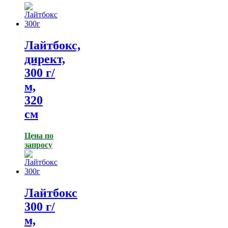
Лайтбокс,
директ,
300 г/
м,
320
см
Цена по
запросу
Лайтбокс
300 г/
м,