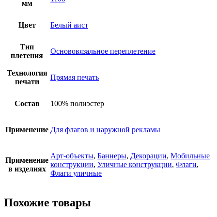
мм
Цвет
Белый аист
Тип
Основовязальное переплетение
плетения
Технология
Прямая печать
печати
Состав
100% полиэстер
Применение
Для флагов и наружной рекламы
Арт-объекты
,
Баннеры
,
Декорации
,
Мобильные
Применение
конструкции
,
Уличные конструкции
,
Флаги
,
в изделиях
Флаги уличные
Похожие товары