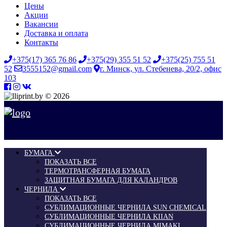
Цены
Акции
Вакансии
Доставка и оплата
Контакты
+375(17) 365 76 86
+375(29) 355 51 52
+375(25) 755 51
52
3555152@gmail.com
г. Минск, ул. Стебенева, 20/2, офис
103
© 2026
БУМАГА
ПОКАЗАТЬ ВСЕ
ТЕРМОТРАНСФЕРНАЯ БУМАГА
ЗАЩИТНАЯ БУМАГА ДЛЯ КАЛАНДРОВ
ЧЕРНИЛА
ПОКАЗАТЬ ВСЕ
СУБЛИМАЦИОННЫЕ ЧЕРНИЛА SUN CHEMICAL
СУБЛИМАЦИОННЫЕ ЧЕРНИЛА KIIAN
СУБЛИМАЦИОННЫЕ ЧЕРНИЛА MIMAKI