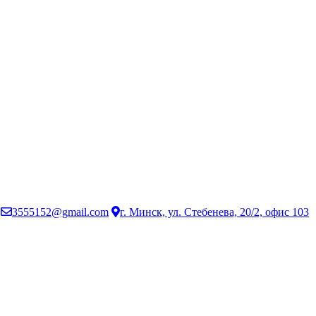
3555152@gmail.com
г. Минск, ул. Стебенева, 20/2, офис 103