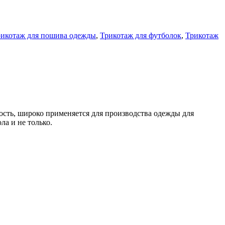
икотаж для пошива одежды
,
Трикотаж для футболок
,
Трикотаж
сть, широко применяется для производства одежды для
а и не только.