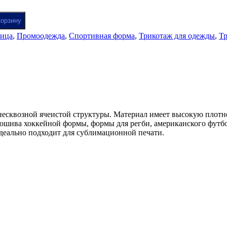
корзину
лица
,
Промоодежда
,
Спортивная форма
,
Трикотаж для одежды
,
Тр
есквозной ячеистой структуры. Материал имеет высокую плотно
ошива хоккейной формы, формы для регби, американского футбол
идеально подходит для сублимационной печати.