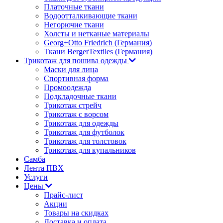
Платочные ткани
Водоотталкивающие ткани
Негорючие ткани
Холсты и нетканые материалы
Georg+Otto Friedrich (Германия)
Ткани BergerTextiles (Германия)
Трикотаж для пошива одежды
Маски для лица
Спортивная форма
Промоодежда
Подкладочные ткани
Трикотаж стрейч
Трикотаж с ворсом
Трикотаж для одежды
Трикотаж для футболок
Трикотаж для толстовок
Трикотаж для купальников
Самба
Лента ПВХ
Услуги
Цены
Прайс-лист
Акции
Товары на скидках
Доставка и оплата