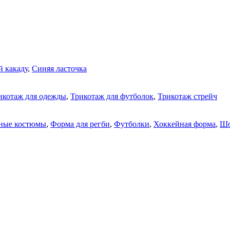
 какаду
,
Синяя ласточка
икотаж для одежды
,
Трикотаж для футболок
,
Трикотаж стрейч
ные костюмы
,
Форма для регби
,
Футболки
,
Хоккейная форма
,
Шо