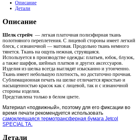
Описание
Детали
Описание
Шелк стрейч
— легкая платочная полиэфирная ткань
полотняного переплетения. С лицевой стороны имеет легкий
блеск, с изнаночной — матовая. Продольно ткань немного
тянется. Ткань на ощупь нежная, струящаяся.
Используется в производстве одежды: платьев, юбок, блузок,
а также шарфов, шейных платков и других аксессуаров.
Изделия из шелка всегда выглядят изысканно и утонченно.
Ткань имеет небольшую плотность, но достаточно прочная.
Сублимационная печать на шелке отличается яркостью и
насыщенностью красок как с лицевой, так и с изнаночной
стороны изделия.
Представлена только в белом цвете.
Материал «подвижный», поэтому для его фиксации во
время печати рекомендуется использовать
самоклеящаяся термотрансферная бумага Jetcol
SPECIAL TA.
Детали