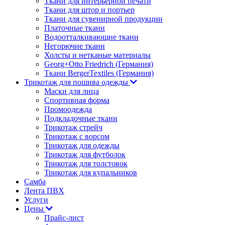
Ткани для интерьерной печати
Ткани для штор и портьер
Ткани для сувенирной продукции
Платочные ткани
Водоотталкивающие ткани
Негорючие ткани
Холсты и нетканые материалы
Georg+Otto Friedrich (Германия)
Ткани BergerTextiles (Германия)
Трикотаж для пошива одежды
Маски для лица
Спортивная форма
Промоодежда
Подкладочные ткани
Трикотаж стрейч
Трикотаж с ворсом
Трикотаж для одежды
Трикотаж для футболок
Трикотаж для толстовок
Трикотаж для купальников
Самба
Лента ПВХ
Услуги
Цены
Прайс-лист