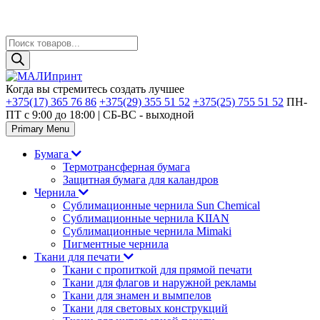
Поиск
товаров
Skip
to
Когда вы стремитесь создать лучшее
content
+375(17) 365 76 86
+375(29) 355 51 52
+375(25) 755 51 52
ПН-
ПТ с 9:00 до 18:00 | CБ-ВС - выходной
Primary Menu
Бумага
Термотрансферная бумага
Защитная бумага для каландров
Чернила
Сублимационные чернила Sun Chemical
Сублимационные чернила KIIAN
Сублимационные чернила Mimaki
Пигментные чернила
Ткани для печати
Ткани с пропиткой для прямой печати
Ткани для флагов и наружной рекламы
Ткани для знамен и вымпелов
Ткани для световых конструкций