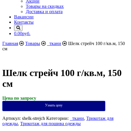
Акции
Товары на скидках
Доставка и оплата
Вакансии
Контакты
0.00руб.
Главная
Товары
_ткани
Шелк стрейч 100 г/кв.м, 150
см
Шелк стрейч 100 г/кв.м, 150
см
Цена по запросу
Узнать цену
Артикул:
shelk-strejch
Категории:
_ткани
,
Трикотаж для
одежды
,
Трикотаж для пошива одежды