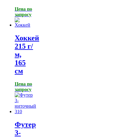
Цена по
запросу
Хоккей
215 г/
м,
165
см
Цена по
запросу
Футер
3-