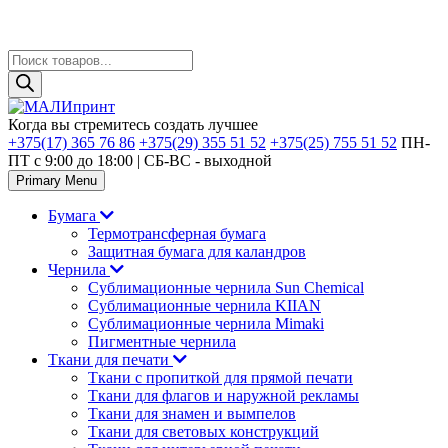
Поиск
товаров
Skip
to
Когда вы стремитесь создать лучшее
content
+375(17) 365 76 86
+375(29) 355 51 52
+375(25) 755 51 52
ПН-
ПТ с 9:00 до 18:00 | CБ-ВС - выходной
Primary Menu
Бумага
Термотрансферная бумага
Защитная бумага для каландров
Чернила
Сублимационные чернила Sun Chemical
Сублимационные чернила KIIAN
Сублимационные чернила Mimaki
Пигментные чернила
Ткани для печати
Ткани с пропиткой для прямой печати
Ткани для флагов и наружной рекламы
Ткани для знамен и вымпелов
Ткани для световых конструкций