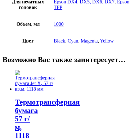
Для печатных
Epson DX4, DX5, DX6, DX7
,
Epson
головок
TFP
Объем, мл
1000
Цвет
Black
,
Cyan
,
Magenta
,
Yellow
Возможно Вас также заинтересует…
Термотрансферная
бумага
57 г/
м,
1118