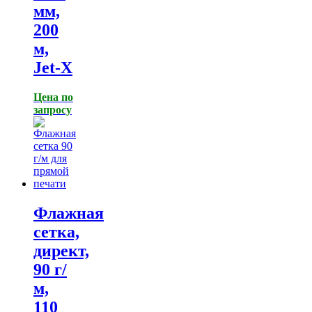
мм,
200
м,
Jet-X
Цена по
запросу
Флажная
сетка,
директ,
90 г/
м,
110