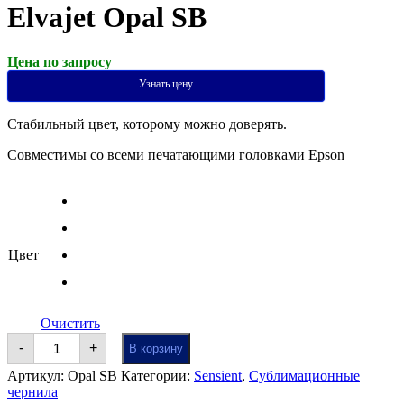
Elvajet Opal SB
Цена по запросу
Узнать цену
Стабильный цвет, которому можно доверять.
Совместимы со всеми печатающими головками Epson
Цвет
Очистить
Количество
-
+
В корзину
Сублимационные
чернила
Артикул:
Opal SB
Категории:
Sensient
,
Сублимационные
Sun
чернила
Chemical