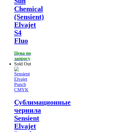
Sun
Chemical
(Sensient)
Elvajet
S4
Fluo
Цена по
запросу
Sold Out
Сублимационные
чернила
Sensient
Elvajet