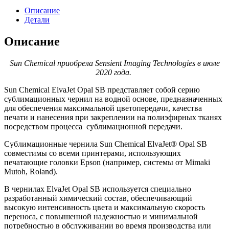
(Sensient)
Описание
Elvajet
Детали
Opal
SB
Описание
Sun Chemical приобрела Sensient Imaging Technologies в июле
2020 года.
Sun Chemical ElvaJet Opal SB представляет собой серию
сублимационных чернил на водной основе, предназначенных
для обеспечения максимальной цветопередачи, качества
печати и нанесения при закреплении на полиэфирных тканях
посредством процесса сублимационной передачи.
Сублимационные чернила Sun Chemical ElvaJet® Opal SB
совместимы со всеми принтерами, использующих
печатающие головки Epson (например, системы от Mimaki
Mutoh, Roland).
В чернилах ElvaJet Opal SB используется специально
разработанный химический состав, обеспечивающий
высокую интенсивность цвета и максимальную скорость
переноса, с повышенной надежностью и минимальной
потребностью в обслуживании во время производства или