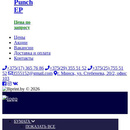
Punch
EP
Цена по
запросу
Цены
Акции
Вакансии
Доставка и оплата
Контакты
+375(17) 365 76 86
+375(29) 355 51 52
+375(25) 755 51
52
3555152@gmail.com
г. Минск, ул. Стебенева, 20/2, офис
103
© 2026
БУМАГА
ПОКАЗАТЬ ВСЕ