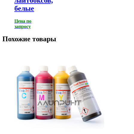
лайтбоксов,
белые
Цена по
запросу
Похожие товары