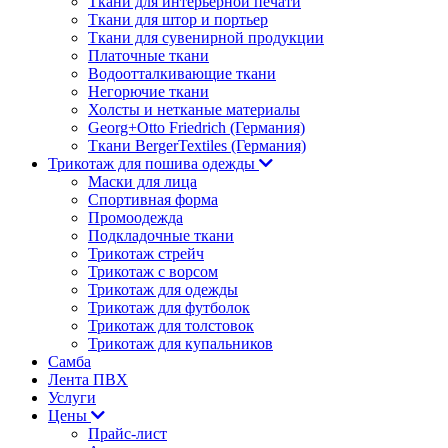
Ткани для интерьерной печати
Ткани для штор и портьер
Ткани для сувенирной продукции
Платочные ткани
Водоотталкивающие ткани
Негорючие ткани
Холсты и нетканые материалы
Georg+Otto Friedrich (Германия)
Ткани BergerTextiles (Германия)
Трикотаж для пошива одежды
Маски для лица
Спортивная форма
Промоодежда
Подкладочные ткани
Трикотаж стрейч
Трикотаж с ворсом
Трикотаж для одежды
Трикотаж для футболок
Трикотаж для толстовок
Трикотаж для купальников
Самба
Лента ПВХ
Услуги
Цены
Прайс-лист