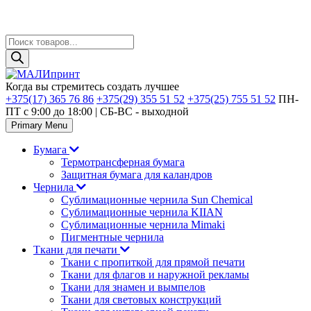
Поиск
товаров
Skip
to
Когда вы стремитесь создать лучшее
content
+375(17) 365 76 86
+375(29) 355 51 52
+375(25) 755 51 52
ПН-
ПТ с 9:00 до 18:00 | CБ-ВС - выходной
Primary Menu
Бумага
Термотрансферная бумага
Защитная бумага для каландров
Чернила
Сублимационные чернила Sun Chemical
Сублимационные чернила KIIAN
Сублимационные чернила Mimaki
Пигментные чернила
Ткани для печати
Ткани с пропиткой для прямой печати
Ткани для флагов и наружной рекламы
Ткани для знамен и вымпелов
Ткани для световых конструкций