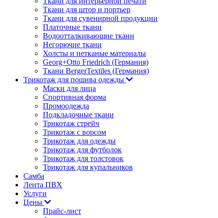
Ткани для интерьерной печати
Ткани для штор и портьер
Ткани для сувенирной продукции
Платочные ткани
Водоотталкивающие ткани
Негорючие ткани
Холсты и нетканые материалы
Georg+Otto Friedrich (Германия)
Ткани BergerTextiles (Германия)
Трикотаж для пошива одежды
Маски для лица
Спортивная форма
Промоодежда
Подкладочные ткани
Трикотаж стрейч
Трикотаж с ворсом
Трикотаж для одежды
Трикотаж для футболок
Трикотаж для толстовок
Трикотаж для купальников
Самба
Лента ПВХ
Услуги
Цены
Прайс-лист