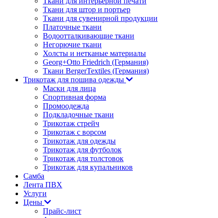
Ткани для интерьерной печати
Ткани для штор и портьер
Ткани для сувенирной продукции
Платочные ткани
Водоотталкивающие ткани
Негорючие ткани
Холсты и нетканые материалы
Georg+Otto Friedrich (Германия)
Ткани BergerTextiles (Германия)
Трикотаж для пошива одежды
Маски для лица
Спортивная форма
Промоодежда
Подкладочные ткани
Трикотаж стрейч
Трикотаж с ворсом
Трикотаж для одежды
Трикотаж для футболок
Трикотаж для толстовок
Трикотаж для купальников
Самба
Лента ПВХ
Услуги
Цены
Прайс-лист