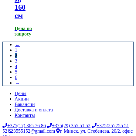
160
см
Цена по
запросу
←
1
2
3
4
5
6
→
Цены
Акции
Вакансии
Доставка и оплата
Контакты
+375(17) 365 76 86
+375(29) 355 51 52
+375(25) 755 51
52
3555152@gmail.com
г. Минск, ул. Стебенева, 20/2, офис