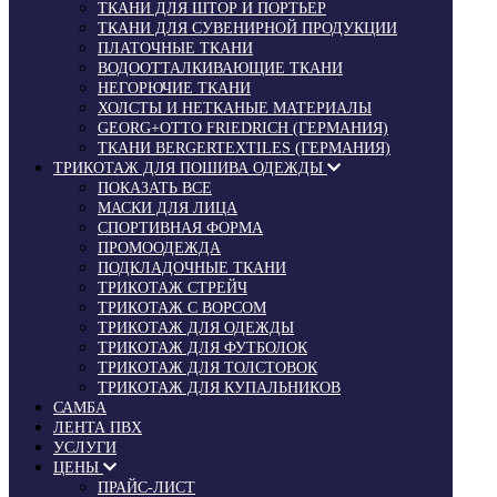
ТКАНИ ДЛЯ ШТОР И ПОРТЬЕР
ТКАНИ ДЛЯ СУВЕНИРНОЙ ПРОДУКЦИИ
ПЛАТОЧНЫЕ ТКАНИ
ВОДООТТАЛКИВАЮЩИЕ ТКАНИ
НЕГОРЮЧИЕ ТКАНИ
ХОЛСТЫ И НЕТКАНЫЕ МАТЕРИАЛЫ
GEORG+OTTO FRIEDRICH (ГЕРМАНИЯ)
ТКАНИ BERGERTEXTILES (ГЕРМАНИЯ)
ТРИКОТАЖ ДЛЯ ПОШИВА ОДЕЖДЫ
ПОКАЗАТЬ ВСЕ
МАСКИ ДЛЯ ЛИЦА
СПОРТИВНАЯ ФОРМА
ПРОМООДЕЖДА
ПОДКЛАДОЧНЫЕ ТКАНИ
ТРИКОТАЖ СТРЕЙЧ
ТРИКОТАЖ С ВОРСОМ
ТРИКОТАЖ ДЛЯ ОДЕЖДЫ
ТРИКОТАЖ ДЛЯ ФУТБОЛОК
ТРИКОТАЖ ДЛЯ ТОЛСТОВОК
ТРИКОТАЖ ДЛЯ КУПАЛЬНИКОВ
САМБА
ЛЕНТА ПВХ
УСЛУГИ
ЦЕНЫ
ПРАЙС-ЛИСТ