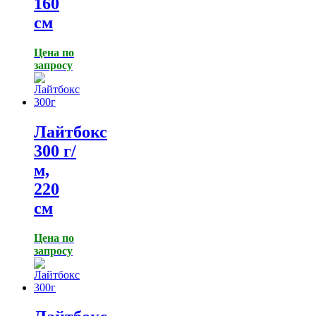
160
см
Цена по
запросу
Лайтбокс
300 г/
м,
220
см
Цена по
запросу