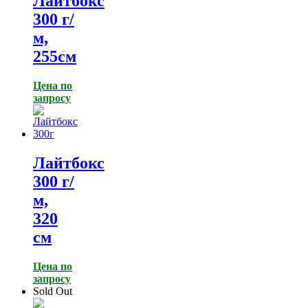
Лайтбокс
300 г/
м,
255см
Цена по
запросу
Лайтбокс
300 г/
м,
320
см
Цена по
запросу
Sold Out