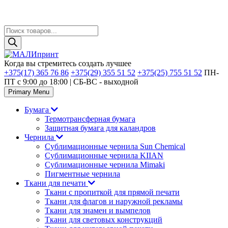
Поиск
товаров
Skip
to
Когда вы стремитесь создать лучшее
content
+375(17) 365 76 86
+375(29) 355 51 52
+375(25) 755 51 52
ПН-
ПТ с 9:00 до 18:00 | CБ-ВС - выходной
Primary Menu
Бумага
Термотрансферная бумага
Защитная бумага для каландров
Чернила
Сублимационные чернила Sun Chemical
Сублимационные чернила KIIAN
Сублимационные чернила Mimaki
Пигментные чернила
Ткани для печати
Ткани с пропиткой для прямой печати
Ткани для флагов и наружной рекламы
Ткани для знамен и вымпелов
Ткани для световых конструкций