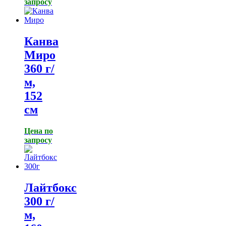
запросу
Канва
Миро
360 г/
м,
152
см
Цена по
запросу
Лайтбокс
300 г/
м,