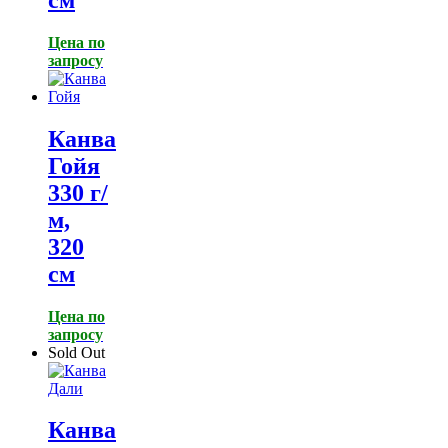
Цена по
запросу
Канва
Гойя
330 г/
м,
320
см
Цена по
запросу
Sold Out
Канва