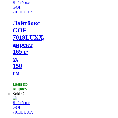
Лайтбокс
GOF
7019LUXX,
директ,
165 г/
м,
150
см
Цена по
запросу
Sold Out