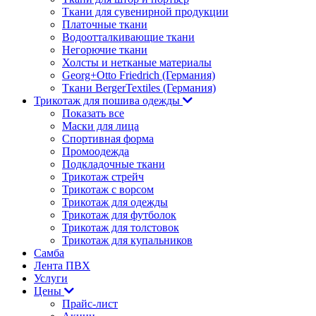
Ткани для сувенирной продукции
Платочные ткани
Водоотталкивающие ткани
Негорючие ткани
Холсты и нетканые материалы
Georg+Otto Friedrich (Германия)
Ткани BergerTextiles (Германия)
Трикотаж для пошива одежды
Показать все
Маски для лица
Спортивная форма
Промоодежда
Подкладочные ткани
Трикотаж стрейч
Трикотаж с ворсом
Трикотаж для одежды
Трикотаж для футболок
Трикотаж для толстовок
Трикотаж для купальников
Самба
Лента ПВХ
Услуги
Цены
Прайс-лист