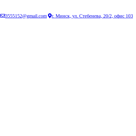
3555152@gmail.com
г. Минск, ул. Стебенева, 20/2, офис 103