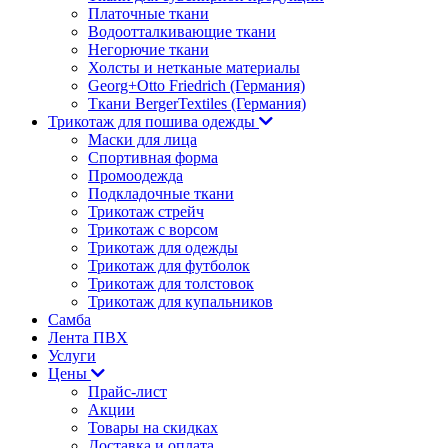
Платочные ткани
Водоотталкивающие ткани
Негорючие ткани
Холсты и нетканые материалы
Georg+Otto Friedrich (Германия)
Ткани BergerTextiles (Германия)
Трикотаж для пошива одежды
Маски для лица
Спортивная форма
Промоодежда
Подкладочные ткани
Трикотаж стрейч
Трикотаж с ворсом
Трикотаж для одежды
Трикотаж для футболок
Трикотаж для толстовок
Трикотаж для купальников
Самба
Лента ПВХ
Услуги
Цены
Прайс-лист
Акции
Товары на скидках
Доставка и оплата