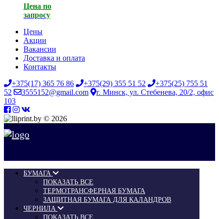
Цена по
запросу
Цены
Акции
Вакансии
Доставка и оплата
Контакты
+375(17) 365 76 86
+375(29) 355 51 52
+375(25) 755 51
52
3555152@gmail.com
г. Минск, ул. Стебенева, 20/2, офис
103
© 2026
БУМАГА
ПОКАЗАТЬ ВСЕ
ТЕРМОТРАНСФЕРНАЯ БУМАГА
ЗАЩИТНАЯ БУМАГА ДЛЯ КАЛАНДРОВ
ЧЕРНИЛА
ПОКАЗАТЬ ВСЕ