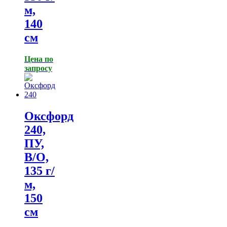
м,
140
см
Цена по
запросу
Оксфорд
240,
ПУ,
В/О,
135 г/
м,
150
см