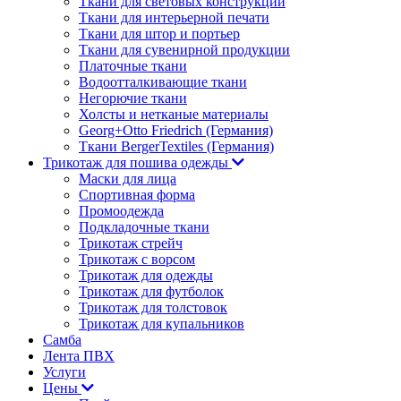
Ткани для световых конструкций
Ткани для интерьерной печати
Ткани для штор и портьер
Ткани для сувенирной продукции
Платочные ткани
Водоотталкивающие ткани
Негорючие ткани
Холсты и нетканые материалы
Georg+Otto Friedrich (Германия)
Ткани BergerTextiles (Германия)
Трикотаж для пошива одежды
Маски для лица
Спортивная форма
Промоодежда
Подкладочные ткани
Трикотаж стрейч
Трикотаж с ворсом
Трикотаж для одежды
Трикотаж для футболок
Трикотаж для толстовок
Трикотаж для купальников
Самба
Лента ПВХ
Услуги
Цены