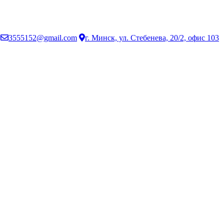
3555152@gmail.com
г. Минск, ул. Стебенева, 20/2, офис 103