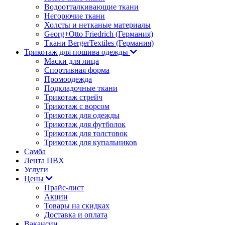
Водоотталкивающие ткани
Негорючие ткани
Холсты и нетканые материалы
Georg+Otto Friedrich (Германия)
Ткани BergerTextiles (Германия)
Трикотаж для пошива одежды
Маски для лица
Спортивная форма
Промоодежда
Подкладочные ткани
Трикотаж стрейч
Трикотаж с ворсом
Трикотаж для одежды
Трикотаж для футболок
Трикотаж для толстовок
Трикотаж для купальников
Самба
Лента ПВХ
Услуги
Цены
Прайс-лист
Акции
Товары на скидках
Доставка и оплата
Вакансии