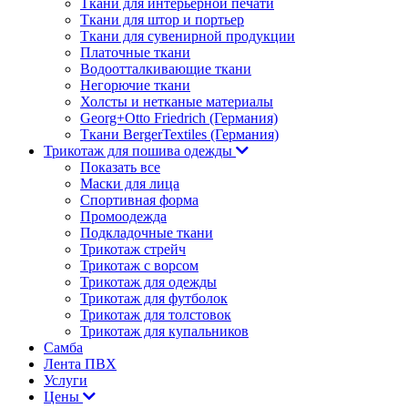
Ткани для интерьерной печати
Ткани для штор и портьер
Ткани для сувенирной продукции
Платочные ткани
Водоотталкивающие ткани
Негорючие ткани
Холсты и нетканые материалы
Georg+Otto Friedrich (Германия)
Ткани BergerTextiles (Германия)
Трикотаж для пошива одежды
Показать все
Маски для лица
Спортивная форма
Промоодежда
Подкладочные ткани
Трикотаж стрейч
Трикотаж с ворсом
Трикотаж для одежды
Трикотаж для футболок
Трикотаж для толстовок
Трикотаж для купальников
Самба
Лента ПВХ
Услуги
Цены