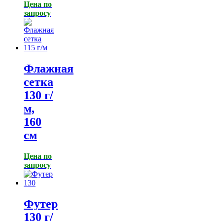
Цена по
запросу
Флажная
сетка
130 г/
м,
160
см
Цена по
запросу
Футер
130 г/