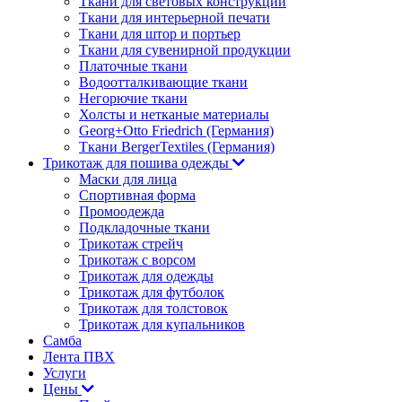
Ткани для световых конструкций
Ткани для интерьерной печати
Ткани для штор и портьер
Ткани для сувенирной продукции
Платочные ткани
Водоотталкивающие ткани
Негорючие ткани
Холсты и нетканые материалы
Georg+Otto Friedrich (Германия)
Ткани BergerTextiles (Германия)
Трикотаж для пошива одежды
Маски для лица
Спортивная форма
Промоодежда
Подкладочные ткани
Трикотаж стрейч
Трикотаж с ворсом
Трикотаж для одежды
Трикотаж для футболок
Трикотаж для толстовок
Трикотаж для купальников
Самба
Лента ПВХ
Услуги
Цены