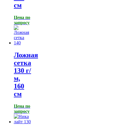
см
Цена по
запросу
Ложная
сетка
130 г/
м,
160
см
Цена по
запросу