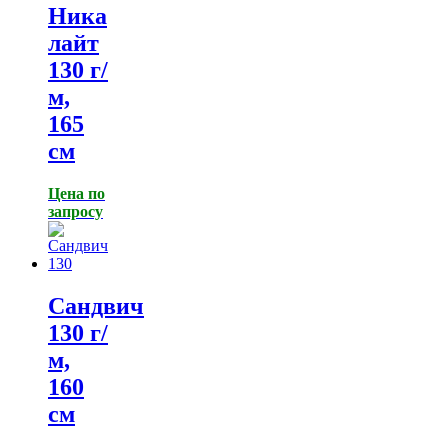
Ника
лайт
130 г/
м,
165
см
Цена по
запросу
Сандвич
130 г/
м,
160
см