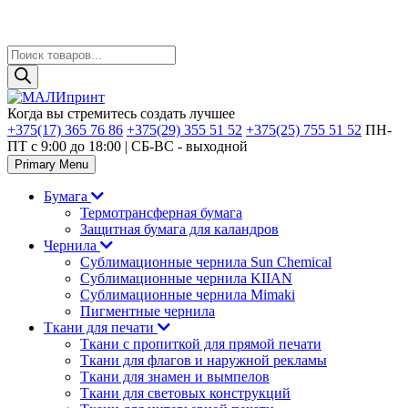
Поиск
товаров
Skip
to
Когда вы стремитесь создать лучшее
content
+375(17) 365 76 86
+375(29) 355 51 52
+375(25) 755 51 52
ПН-
ПТ с 9:00 до 18:00 | CБ-ВС - выходной
Primary Menu
Бумага
Термотрансферная бумага
Защитная бумага для каландров
Чернила
Сублимационные чернила Sun Chemical
Сублимационные чернила KIIAN
Сублимационные чернила Mimaki
Пигментные чернила
Ткани для печати
Ткани с пропиткой для прямой печати
Ткани для флагов и наружной рекламы
Ткани для знамен и вымпелов
Ткани для световых конструкций