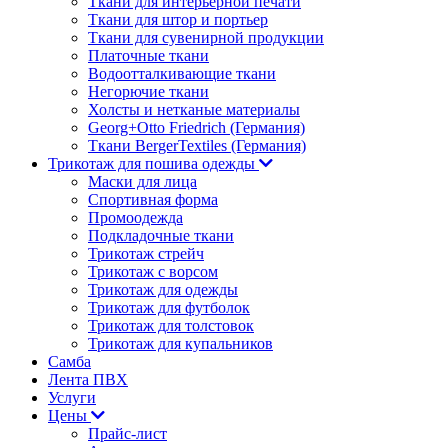
Ткани для интерьерной печати
Ткани для штор и портьер
Ткани для сувенирной продукции
Платочные ткани
Водоотталкивающие ткани
Негорючие ткани
Холсты и нетканые материалы
Georg+Otto Friedrich (Германия)
Ткани BergerTextiles (Германия)
Трикотаж для пошива одежды
Маски для лица
Спортивная форма
Промоодежда
Подкладочные ткани
Трикотаж стрейч
Трикотаж с ворсом
Трикотаж для одежды
Трикотаж для футболок
Трикотаж для толстовок
Трикотаж для купальников
Самба
Лента ПВХ
Услуги
Цены
Прайс-лист