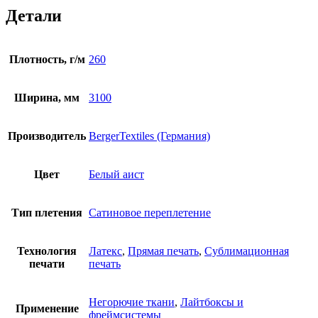
Детали
Плотность, г/м
260
Ширина, мм
3100
Производитель
BergerTextiles (Германия)
Цвет
Белый аист
Тип плетения
Сатиновое переплетение
Технология
Латекс
,
Прямая печать
,
Сублимационная
печати
печать
Негорючие ткани
,
Лайтбоксы и
Применение
фреймсистемы