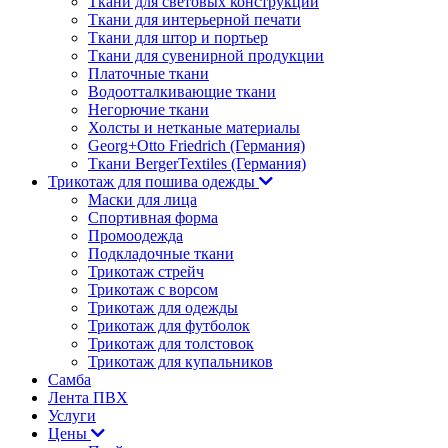
Ткани для световых конструкций
Ткани для интерьерной печати
Ткани для штор и портьер
Ткани для сувенирной продукции
Платочные ткани
Водоотталкивающие ткани
Негорючие ткани
Холсты и нетканые материалы
Georg+Otto Friedrich (Германия)
Ткани BergerTextiles (Германия)
Трикотаж для пошива одежды
Маски для лица
Спортивная форма
Промоодежда
Подкладочные ткани
Трикотаж стрейч
Трикотаж с ворсом
Трикотаж для одежды
Трикотаж для футболок
Трикотаж для толстовок
Трикотаж для купальников
Самба
Лента ПВХ
Услуги
Цены