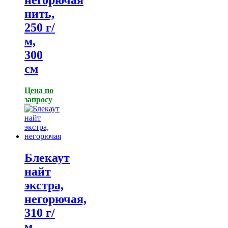
нить,
250 г/
м,
300
см
Цена по
запросу
Блекаут
найт
экстра,
негорючая,
310 г/
м,