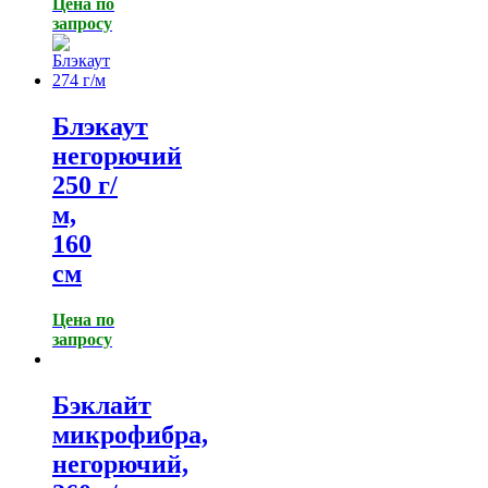
Цена по
запросу
Блэкаут
негорючий
250 г/
м,
160
см
Цена по
запросу
Бэклайт
микрофибра,
негорючий,