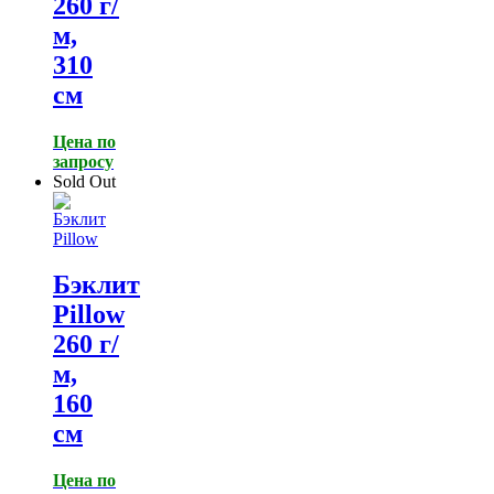
260 г/
м,
310
см
Цена по
запросу
Sold Out
Бэклит
Pillow
260 г/
м,
160
см
Цена по