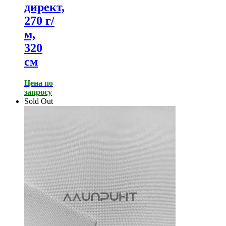
директ,
270 г/
м,
320
см
Цена по
запросу
Sold Out