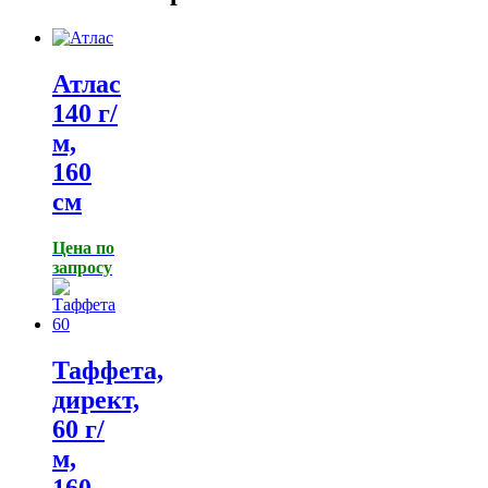
Атлас
140 г/
м,
160
см
Цена по
запросу
Таффета,
директ,
60 г/
м,