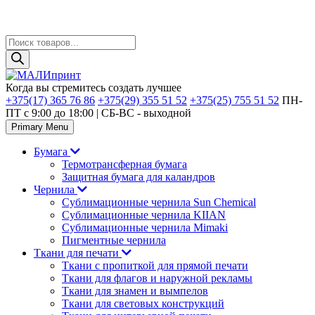
Поиск
товаров
Skip
to
Когда вы стремитесь создать лучшее
content
+375(17) 365 76 86
+375(29) 355 51 52
+375(25) 755 51 52
ПН-
ПТ с 9:00 до 18:00 | CБ-ВС - выходной
Primary Menu
Бумага
Термотрансферная бумага
Защитная бумага для каландров
Чернила
Сублимационные чернила Sun Chemical
Сублимационные чернила KIIAN
Сублимационные чернила Mimaki
Пигментные чернила
Ткани для печати
Ткани с пропиткой для прямой печати
Ткани для флагов и наружной рекламы
Ткани для знамен и вымпелов
Ткани для световых конструкций