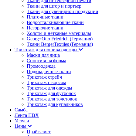
Ткани для интерьерной печати
Ткани для штор и портьер
Ткани для сувенирной продукции
Платочные ткани
Водоотталкивающие ткани
Негорючие ткани
Холсты и нетканые материалы
Georg+Otto Friedrich (Германия)
Ткани BergerTextiles (Германия)
Трикотаж для пошива одежды
Маски для лица
Спортивная форма
Промоодежда
Подкладочные ткани
Трикотаж стрейч
Трикотаж с ворсом
Трикотаж для одежды
Трикотаж для футболок
Трикотаж для толстовок
Трикотаж для купальников
Самба
Лента ПВХ
Услуги
Цены
Прайс-лист