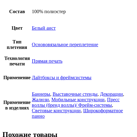
Состав
100% полиэстер
Цвет
Белый аист
Тип
Основовязальное переплетение
плетения
Технология
Прямая печать
печати
Применение
Лайтбоксы и фреймсистемы
Баннеры
,
Выставочные стенды
,
Декорации
,
Жалюзи
,
Мобильные конструкции
,
Пресс
Применение
воллы (бренд воллы)/ Фрейм-системы
,
в изделиях
Световые конструкции
,
Широкоформатное
панно
Похожие товары