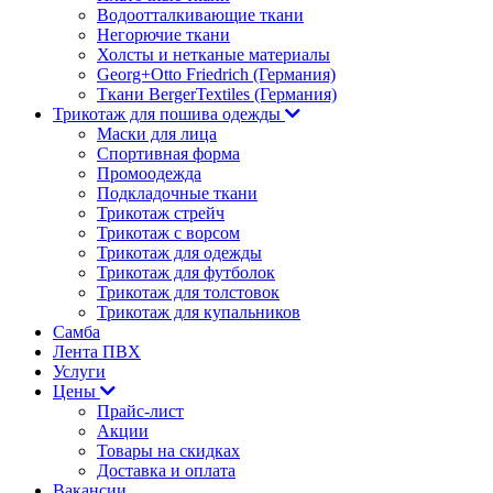
Водоотталкивающие ткани
Негорючие ткани
Холсты и нетканые материалы
Georg+Otto Friedrich (Германия)
Ткани BergerTextiles (Германия)
Трикотаж для пошива одежды
Маски для лица
Спортивная форма
Промоодежда
Подкладочные ткани
Трикотаж стрейч
Трикотаж с ворсом
Трикотаж для одежды
Трикотаж для футболок
Трикотаж для толстовок
Трикотаж для купальников
Самба
Лента ПВХ
Услуги
Цены
Прайс-лист
Акции
Товары на скидках
Доставка и оплата
Вакансии