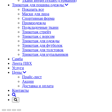
Ткани BergerTextiles (Германия)
Трикотаж для пошива одежды
Показать все
Маски для лица
Спортивная форма
Промоодежда
Подкладочные ткани
Трикотаж стрейч
Трикотаж с ворсом
Трикотаж для одежды
Трикотаж для футболок
Трикотаж для толстовок
Трикотаж для купальников
Самба
Лента ПВХ
Услуги
Цены
Прайс-лист
Акции
Доставка и оплата
Контакты