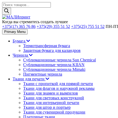
Поиск
товаров
Skip
to
Когда вы стремитесь создать лучшее
content
+375(17) 365 76 86
+375(29) 355 51 52
+375(25) 755 51 52
ПН-ПТ 
Primary Menu
Бумага
Термотрансферная бумага
Защитная бумага для каландров
Чернила
Сублимационные чернила Sun Chemical
Сублимационные чернила KIIAN
Сублимационные чернила Mimaki
Пигментные чернила
Ткани для печати
Ткани с пропиткой для прямой печати
Ткани для флагов и наружной рекламы
Ткани для знамен и вымпелов
Ткани для световых конструкций
Ткани для интерьерной печати
Ткани для штор и портьер
Ткани для сувенирной продукции
Платочные ткани