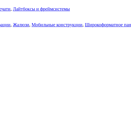
ечати
,
Лайтбоксы и фреймсистемы
рации
,
Жалюзи
,
Мобильные конструкции
,
Широкоформатное па