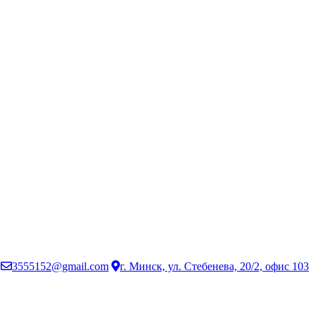
3555152@gmail.com
г. Минск, ул. Стебенева, 20/2, офис 103