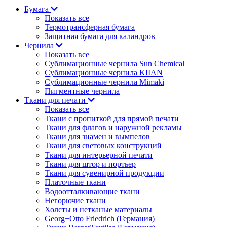
Бумага
Показать все
Термотрансферная бумага
Защитная бумага для каландров
Чернила
Показать все
Сублимационные чернила Sun Chemical
Сублимационные чернила KIIAN
Сублимационные чернила Mimaki
Пигментные чернила
Ткани для печати
Показать все
Ткани с пропиткой для прямой печати
Ткани для флагов и наружной рекламы
Ткани для знамен и вымпелов
Ткани для световых конструкций
Ткани для интерьерной печати
Ткани для штор и портьер
Ткани для сувенирной продукции
Платочные ткани
Водоотталкивающие ткани
Негорючие ткани
Холсты и нетканые материалы
Georg+Otto Friedrich (Германия)