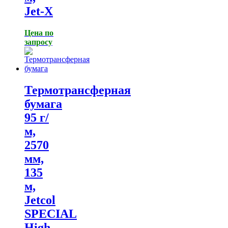
Jet-X
Цена по
запросу
Термотрансферная
бумага
95 г/
м,
2570
мм,
135
м,
Jetcol
SPECIAL
High