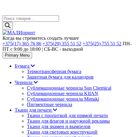
Поиск
товаров
Skip
to
Когда вы стремитесь создать лучшее
content
+375(17) 365 76 86
+375(29) 355 51 52
+375(25) 755 51 52
ПН-
ПТ с 9:00 до 18:00 | CБ-ВС - выходной
Primary Menu
Бумага
Термотрансферная бумага
Защитная бумага для каландров
Чернила
Сублимационные чернила Sun Chemical
Сублимационные чернила KIIAN
Сублимационные чернила Mimaki
Пигментные чернила
Ткани для печати
Ткани с пропиткой для прямой печати
Ткани для флагов и наружной рекламы
Ткани для знамен и вымпелов
Ткани для световых конструкций