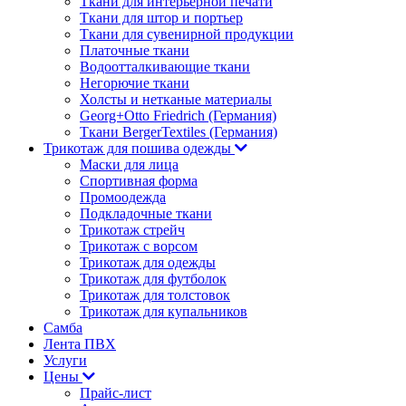
Ткани для интерьерной печати
Ткани для штор и портьер
Ткани для сувенирной продукции
Платочные ткани
Водоотталкивающие ткани
Негорючие ткани
Холсты и нетканые материалы
Georg+Otto Friedrich (Германия)
Ткани BergerTextiles (Германия)
Трикотаж для пошива одежды
Маски для лица
Спортивная форма
Промоодежда
Подкладочные ткани
Трикотаж стрейч
Трикотаж с ворсом
Трикотаж для одежды
Трикотаж для футболок
Трикотаж для толстовок
Трикотаж для купальников
Самба
Лента ПВХ
Услуги
Цены
Прайс-лист