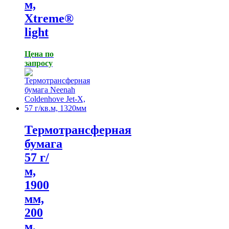
м,
Xtreme®
light
Цена по
запросу
Термотрансферная
бумага
57 г/
м,
1900
мм,
200
м,