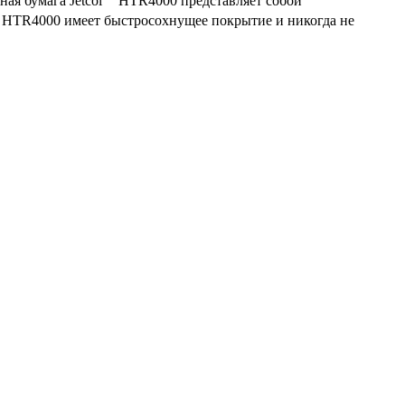
ая бумага Jetcol
HTR4000 представляет собой
HTR4000 имеет быстросохнущее покрытие и никогда не