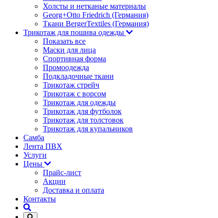
Холсты и нетканые материалы
Georg+Otto Friedrich (Германия)
Ткани BergerTextiles (Германия)
Трикотаж для пошива одежды
Показать все
Маски для лица
Спортивная форма
Промоодежда
Подкладочные ткани
Трикотаж стрейч
Трикотаж с ворсом
Трикотаж для одежды
Трикотаж для футболок
Трикотаж для толстовок
Трикотаж для купальников
Самба
Лента ПВХ
Услуги
Цены
Прайс-лист
Акции
Доставка и оплата
Контакты