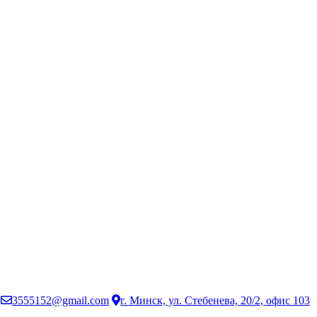
3555152@gmail.com
г. Минск, ул. Стебенева, 20/2, офис 103