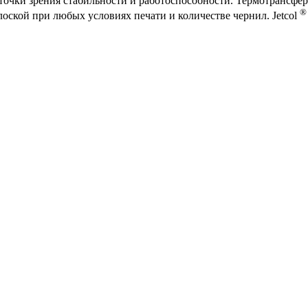
очки зрения стабильности и работоспособности. Термотрансферн
®
плоской при любых условиях печати и количестве чернил. Jetcol