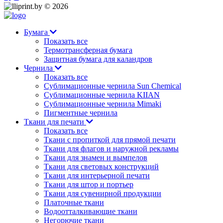
© 2026
Бумага
Показать все
Термотрансферная бумага
Защитная бумага для каландров
Чернила
Показать все
Сублимационные чернила Sun Chemical
Сублимационные чернила KIIAN
Сублимационные чернила Mimaki
Пигментные чернила
Ткани для печати
Показать все
Ткани с пропиткой для прямой печати
Ткани для флагов и наружной рекламы
Ткани для знамен и вымпелов
Ткани для световых конструкций
Ткани для интерьерной печати
Ткани для штор и портьер
Ткани для сувенирной продукции
Платочные ткани
Водоотталкивающие ткани
Негорючие ткани