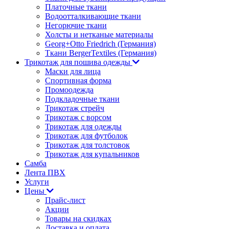
Платочные ткани
Водоотталкивающие ткани
Негорючие ткани
Холсты и нетканые материалы
Georg+Otto Friedrich (Германия)
Ткани BergerTextiles (Германия)
Трикотаж для пошива одежды
Маски для лица
Спортивная форма
Промоодежда
Подкладочные ткани
Трикотаж стрейч
Трикотаж с ворсом
Трикотаж для одежды
Трикотаж для футболок
Трикотаж для толстовок
Трикотаж для купальников
Самба
Лента ПВХ
Услуги
Цены
Прайс-лист
Акции
Товары на скидках
Доставка и оплата