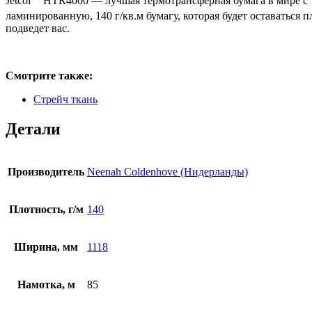
Jetcol
HTR4000 — лучшая термотрансферная бумага в мире с т
ламинированную, 140 г/кв.м бумагу, которая будет оставаться 
подведет вас.
Смотрите также:
Стрейч ткань
Детали
Производитель
Neenah Coldenhove (Нидерланды)
Плотность, г/м
140
Ширина, мм
1118
Намотка, м
85