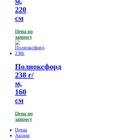
м,
220
см
Цена по
запросу
Полиоксфорд
238 г/
м,
160
см
Цена по
запросу
Цены
Акции