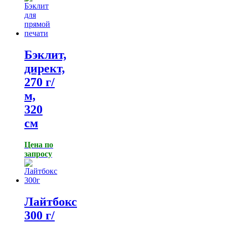
Бэклит,
директ,
270 г/
м,
320
см
Цена по
запросу
Лайтбокс
300 г/