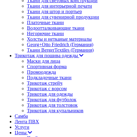
Ткани для световых конструкций
Ткани для интерьерной печати
Ткани для штор и портьер
Ткани для сувенирной продукции
Платочные ткани
Водоотталкивающие ткани
Негорючие ткани
Холсты и нетканые материалы
Georg+Otto Friedrich (Германия)
Ткани BergerTextiles (Германия)
Трикотаж для пошива одежды
Маски для лица
Спортивная форма
Промоодежда
Подкладочные ткани
Трикотаж стрейч
Трикотаж с ворсом
Трикотаж для одежды
Трикотаж для футболок
Трикотаж для толстовок
Трикотаж для купальников
Самба
Лента ПВХ
Услуги
Цены