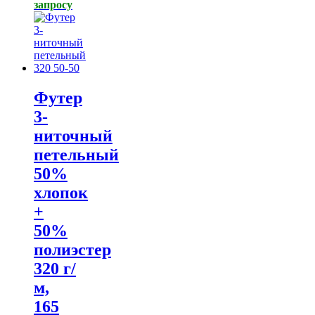
запросу
Футер
3-
ниточный
петельный
50%
хлопок
+
50%
полиэстер
320 г/
м,
165