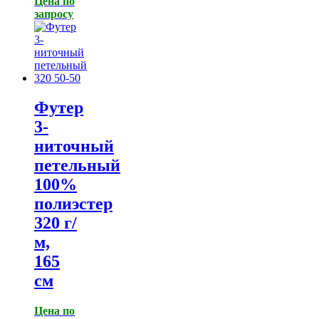
Цена по
запросу
Футер
3-
ниточный
петельный
100%
полиэстер
320 г/
м,
165
см
Цена по