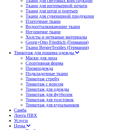
Ткани для световых конструкций
Ткани для интерьерной печати
Ткани для штор и портьер
Ткани для сувенирной продукции
Платочные ткани
Водоотталкивающие ткани
Негорючие ткани
Холсты и нетканые материалы
Georg+Otto Friedrich (Германия)
Ткани BergerTextiles (Германия)
Трикотаж для пошива одежды
Маски для лица
Спортивная форма
Промоодежда
Подкладочные ткани
Трикотаж стрейч
Трикотаж с ворсом
Трикотаж для одежды
Трикотаж для футболок
Трикотаж для толстовок
Трикотаж для купальников
Самба
Лента ПВХ
Услуги
Цены