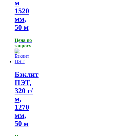
м
1520
мм,
50 м
Цена по
запросу
Бэклит
ПЭТ,
320 г/
м,
1270
мм,
50 м