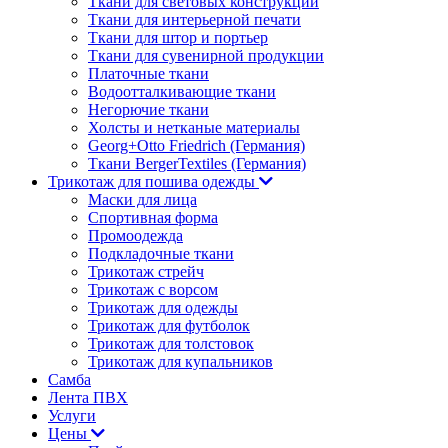
Ткани для световых конструкций
Ткани для интерьерной печати
Ткани для штор и портьер
Ткани для сувенирной продукции
Платочные ткани
Водоотталкивающие ткани
Негорючие ткани
Холсты и нетканые материалы
Georg+Otto Friedrich (Германия)
Ткани BergerTextiles (Германия)
Трикотаж для пошива одежды
Маски для лица
Спортивная форма
Промоодежда
Подкладочные ткани
Трикотаж стрейч
Трикотаж с ворсом
Трикотаж для одежды
Трикотаж для футболок
Трикотаж для толстовок
Трикотаж для купальников
Самба
Лента ПВХ
Услуги
Цены