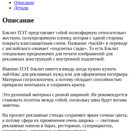
Описание
Детали
Описание
Бэклит ПЭТ представляет собой полиэфирную относительно
жесткую, полупрозрачную пленку, которая с одной стороны
покрыта влагозащитным слоем. Название «backlit» в переводе
с английского означает «подсветка сзади». То есть Бэклит
специально предназначен для печати изображений для
рекламных конструкций с внутренней подсветкой.
Именно ПЭТ бэклит имеется ввиду, когда нужно купить
лайтбокс для рекламных нужд или для оформления интерьера.
Материал гигроскопичен, а потому обладает способностью
прекрасно впитывать и сохранять краску.
Это рулонный материал с разной шириной. Не рекомендуется
стыковать полотна между собой, поскольку швы будут весьма
заметны.
На просвет рекламные стенды сохраняют яркие сочные цвета,
а потому сфера их применения очень широка — световые
рекламные панели в барах, ресторанах, супермаркетах,
кинотеатрах, аэропортах и прочих местах.