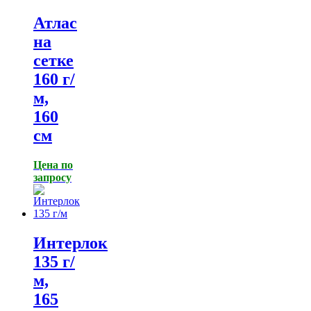
Атлас
на
сетке
160 г/
м,
160
см
Цена по
запросу
Интерлок
135 г/
м,
165