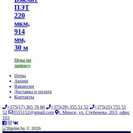
ПЭТ
220
мкм,
914
мм,
30 м
Цена по
запросу
Цены
Акции
Вакансии
Доставка и оплата
Контакты
+375(17) 365 76 86
+375(29) 355 51 52
+375(25) 755 51
52
3555152@gmail.com
г. Минск, ул. Стебенева, 20/2, офис
103
© 2026