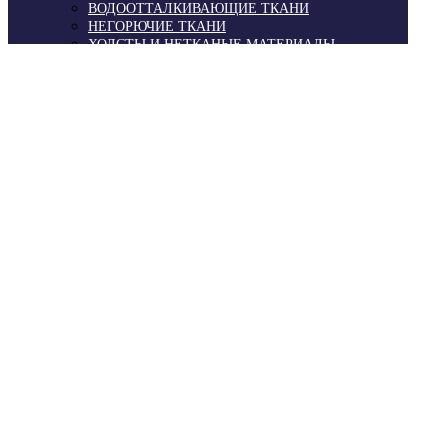
ВОДООТТАЛКИВАЮЩИЕ ТКАНИ
НЕГОРЮЧИЕ ТКАНИ
ХОЛСТЫ И НЕТКАНЫЕ МАТЕРИАЛЫ
GEORG+OTTO FRIEDRICH (ГЕРМАНИЯ)
ТКАНИ BERGERTEXTILES (ГЕРМАНИЯ)
ТРИКОТАЖ ДЛЯ ПОШИВА ОДЕЖДЫ
ПОКАЗАТЬ ВСЕ
МАСКИ ДЛЯ ЛИЦА
СПОРТИВНАЯ ФОРМА
ПРОМООДЕЖДА
ПОДКЛАДОЧНЫЕ ТКАНИ
ТРИКОТАЖ СТРЕЙЧ
ТРИКОТАЖ С ВОРСОМ
ТРИКОТАЖ ДЛЯ ОДЕЖДЫ
ТРИКОТАЖ ДЛЯ ФУТБОЛОК
ТРИКОТАЖ ДЛЯ ТОЛСТОВОК
ТРИКОТАЖ ДЛЯ КУПАЛЬНИКОВ
САМБА
ЛЕНТА ПВХ
УСЛУГИ
ЦЕНЫ
ПРАЙС-ЛИСТ
АКЦИИ
ДОСТАВКА И ОПЛАТА
КОНТАКТЫ