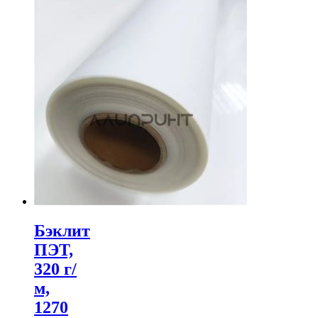
Бэклит
ПЭТ,
320 г/
м,
1270