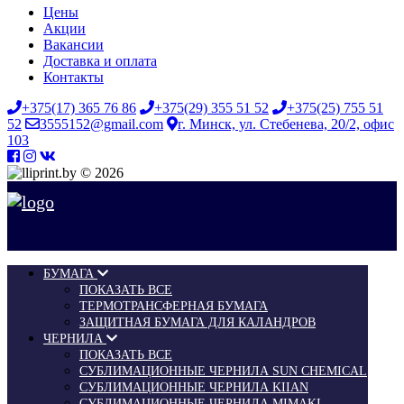
Цены
Акции
Вакансии
Доставка и оплата
Контакты
+375(17) 365 76 86
+375(29) 355 51 52
+375(25) 755 51
52
3555152@gmail.com
г. Минск, ул. Стебенева, 20/2, офис
103
© 2026
БУМАГА
ПОКАЗАТЬ ВСЕ
ТЕРМОТРАНСФЕРНАЯ БУМАГА
ЗАЩИТНАЯ БУМАГА ДЛЯ КАЛАНДРОВ
ЧЕРНИЛА
ПОКАЗАТЬ ВСЕ
СУБЛИМАЦИОННЫЕ ЧЕРНИЛА SUN CHEMICAL
СУБЛИМАЦИОННЫЕ ЧЕРНИЛА KIIAN
СУБЛИМАЦИОННЫЕ ЧЕРНИЛА MIMAKI