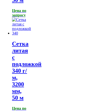
50 м
Цена по
запросу
Сетка
литая
с
подложкой
340 г/
м,
3200
мм,
50 м
Цена по