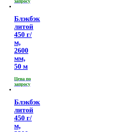
запросу
Блэкбэк
литой
450 г/
м,
2600
мм,
50 м
Цена по
запросу
Блэкбэк
литой
450 г/
м,