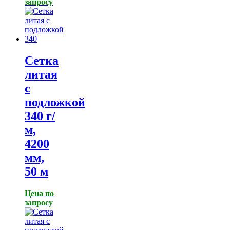
запросу
Сетка
литая
с
подложкой
340 г/
м,
4200
мм,
50 м
Цена по
запросу