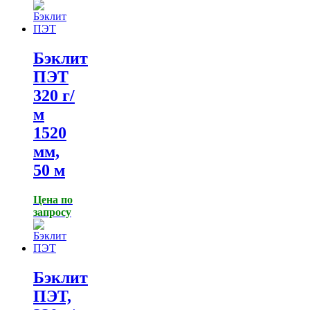
Бэклит
ПЭТ
320 г/
м
1520
мм,
50 м
Цена по
запросу
Бэклит
ПЭТ,