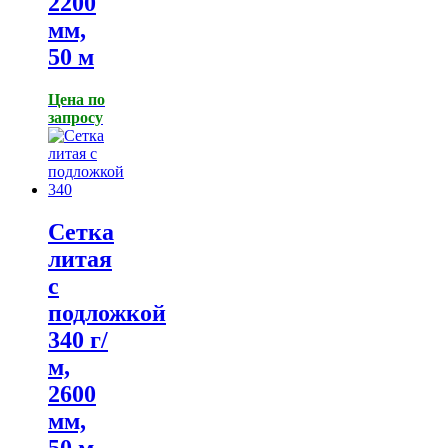
2200
мм,
50 м
Цена по
запросу
Сетка
литая
с
подложкой
340 г/
м,
2600
мм,