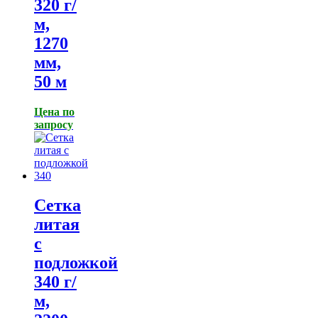
320 г/
м,
1270
мм,
50 м
Цена по
запросу
Сетка
литая
с
подложкой
340 г/
м,