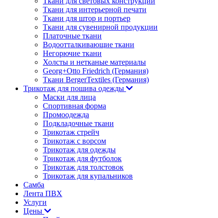
Ткани для световых конструкций
Ткани для интерьерной печати
Ткани для штор и портьер
Ткани для сувенирной продукции
Платочные ткани
Водоотталкивающие ткани
Негорючие ткани
Холсты и нетканые материалы
Georg+Otto Friedrich (Германия)
Ткани BergerTextiles (Германия)
Трикотаж для пошива одежды
Маски для лица
Спортивная форма
Промоодежда
Подкладочные ткани
Трикотаж стрейч
Трикотаж с ворсом
Трикотаж для одежды
Трикотаж для футболок
Трикотаж для толстовок
Трикотаж для купальников
Самба
Лента ПВХ
Услуги
Цены