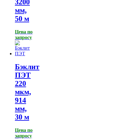
3200
мм,
50 м
Цена по
запросу
Бэклит
ПЭТ
220
мкм,
914
мм,
30 м
Цена по
запросу